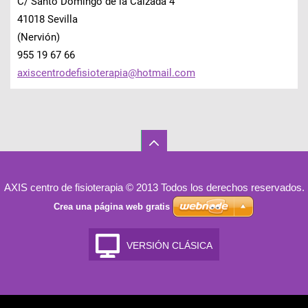
C/ Santo Domingo de la Calzada 4
41018 Sevilla
(Nervión)
955 19 67 66
axiscent
rodefisi
oterapia
@hotmail
.com
AXIS centro de fisioterapia © 2013 Todos los derechos reservados.
Crea una página web gratis
VERSIÓN CLÁSICA