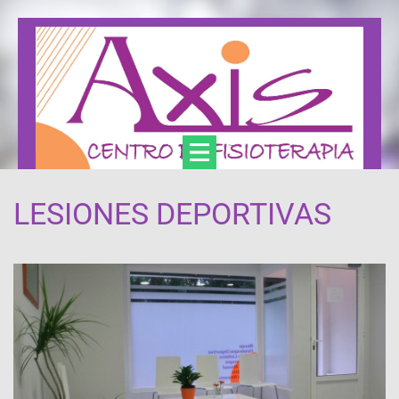
LESIONES DEPORTIVAS
Axis Centro de Fisioterapia y Podología