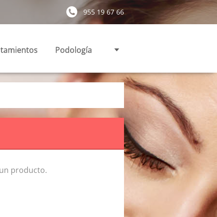
955 19 67 66
atamientos
Podología
 un producto.