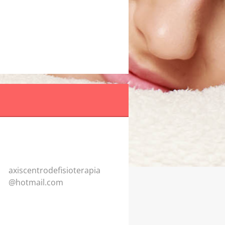
axiscent
rodefisi
oterapia
@hotmail
.com